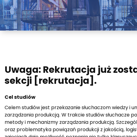
Uwaga: Rekrutacja już zost
sekcji [rekrutacja].
Cel studiów
Celem studiów jest przekazanie słuchaczom wiedzy i u
zarządzania produkcją. W trakcie studiów słuchacze 
metody i mechanizmy zarządzania produkcją. Szczególn
oraz problematyka powiązań produkcji z jakością, log
zajęciach daje możliwość poznania nie tylko klasycznyc