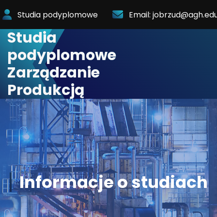
Skip
Studia podyplomowe
Email: jobrzud@agh.edu
to
Content
Studia
podyplomowe
Zarządzanie
Produkcją
Informacje o studiach