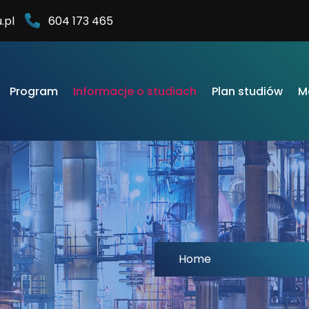
.pl
604 173 465
Program
Informacje o studiach
Plan studiów
M
Home