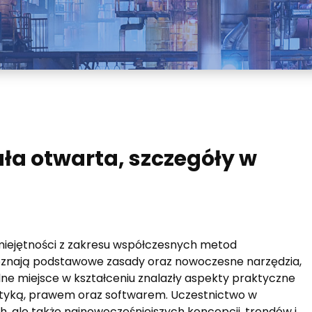
ała otwarta, szczegóły w
miejętności z zakresu współczesnych metod
poznają podstawowe zasady oraz nowoczesne narzędzia,
e miejsce w kształceniu znalazły aspekty praktyczne
istyką, prawem oraz softwarem. Uczestnictwo w
h, ale także najnowocześniejszych koncepcji, trendów i