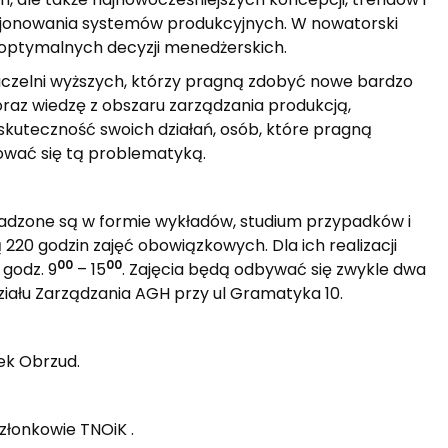
nkcjonowania systemów produkcyjnych. W nowatorski
ptymalnych decyzji menedżerskich.
czelni wyższych, którzy pragną zdobyć nowe bardzo
raz wiedzę z obszaru zarządzania produkcją,
skuteczność swoich działań, osób, które pragną
jmować się tą problematyką.
wadzone są w formie wykładów, studium przypadków i
0 godzin zajęć obowiązkowych. Dla ich realizacji
00
00
 godz. 9
– 15
. Zajęcia będą odbywać się zwykle dwa
ziału Zarządzania AGH przy ul Gramatyka 10.
cek Obrzud.
złonkowie TNOiK .