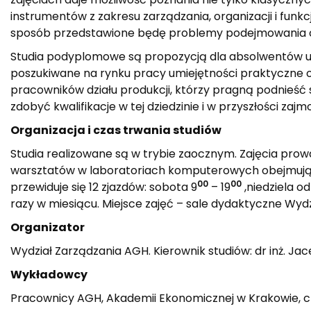
instrumentów z zakresu zarządzania, organizacji i fu
sposób przedstawione będę problemy podejmowania o
Studia podyplomowe są propozycją dla absolwentów u
poszukiwane na rynku pracy umiejętności praktyczne o
pracowników działu produkcji, którzy pragną podnieść 
zdobyć kwalifikacje w tej dziedzinie i w przyszłości za
Organizacja i czas trwania studiów
Studia realizowane są w trybie zaocznym. Zajęcia pro
warsztatów w laboratoriach komputerowych obejmują 22
00
00
przewiduje się 12 zjazdów: sobota 9
– 19
,niedziela od
razy w miesiącu. Miejsce zajęć – sale dydaktyczne Wyd
Organizator
Wydział Zarządzania AGH. Kierownik studiów: dr inż. Ja
Wykładowcy
Pracownicy AGH, Akademii Ekonomicznej w Krakowie, c